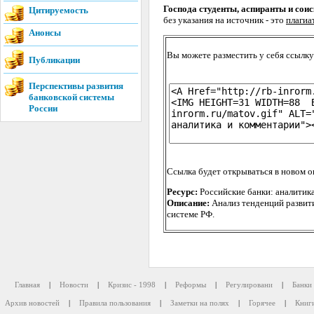
Господа студенты, аспиранты и соис
Цитируемость
без указания на источник - это
плагиа
Анонсы
Вы можете разместить у себя ссылку
Публикации
Перспективы развития
банковской системы
России
Ссылка будет открываться в новом о
Ресурс:
Российские банки: аналитик
Описание:
Анализ тенденций развити
системе РФ.
Главная
|
Новости
|
Кризис - 1998
|
Реформы
|
Регулировани
|
Банки 
Архив новостей
|
Правила пользования
|
Заметки на полях
|
Горячее
|
Книг