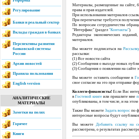
Реформы
Материалы, размещенные на сайте, 
права и прав издателей.
Регулирование
При использовании материалов ссылк
При перепечатке требуется получение
Банки и реальный сектор
По вопросам сотрудничества обраща
"Интерфакс" (раздел
"Контакты"
).
Вклады граждан в банках
Редакторы экономических изданий,
материалов.
Перспективы развития
банковской системы
Вы можете подписаться на
Рассылку
России
рассылки:
(1) Все новости сайта
Архив новостей
(2) Сообщения о выходе новых публ
(3) Сообщения о появлении на сайте 
Правила пользования
Вы можете оставить сообщение в
Го
свое согласие на это при отправке фо
English version
Коллеги-финансисты!
Если Вас интер
в
Гостевой книге
или пришлите мне
п
АНАЛИТИЧЕСКИЕ
опубликованы, в том числе, и на этом 
МАТЕРИАЛЫ
Также Вы можете
Задать вопрос
по ф
Заметки на полях
интересные вопросы будут опубликов
Горячее
Вы можете
Добавить ссылку на с
рассмотрена, о результатах рассмотр
Книги