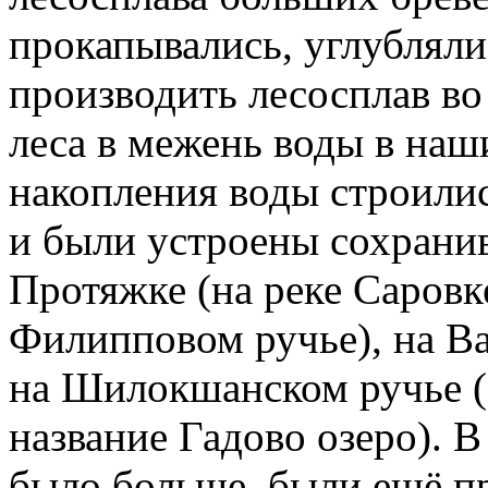
прокапывались, углубляли
производить лесосплав во 
леса в межень воды в наш
накопления воды строили
и были устроены сохрани
Протяжке (на реке Саровк
Филипповом ручье), на Ва
на Шилокшанском ручье (э
название Гадово озеро). 
было больше, были ещё п